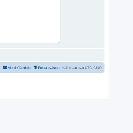
Viesti Ylläpidolle
Poista evästeet
Kaikki ajat ovat
UTC+03:00