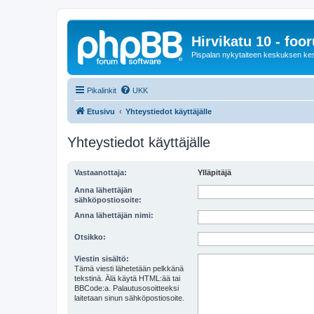
Hirvikatu 10 - foo
Pispalan nykytaiteen keskuksen ke
Pikalinkit
UKK
Etusivu
Yhteystiedot käyttäjälle
Yhteystiedot käyttäjälle
Vastaanottaja:
Ylläpitäjä
Anna lähettäjän
sähköpostiosoite:
Anna lähettäjän nimi:
Otsikko:
Viestin sisältö:
Tämä viesti lähetetään pelkkänä
tekstinä. Älä käytä HTML:ää tai
BBCode:a. Palautusosoitteeksi
laitetaan sinun sähköpostiosoite.