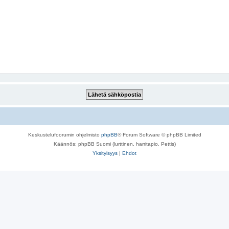
Keskustelufoorumin ohjelmisto
phpBB
® Forum Software © phpBB Limited
Käännös: phpBB Suomi (lurttinen, harritapio, Pettis)
Yksityisyys
|
Ehdot