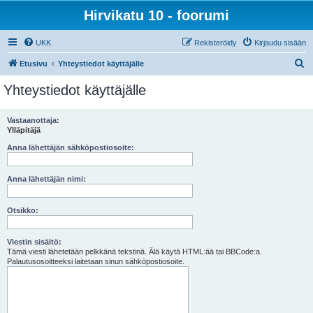
Hirvikatu 10 - foorumi
UKK
Rekisteröidy
Kirjaudu sisään
E
Etusivu
Yhteystiedot käyttäjälle
t
Yhteystiedot käyttäjälle
s
i
Vastaanottaja:
Ylläpitäjä
Anna lähettäjän sähköpostiosoite:
Anna lähettäjän nimi:
Otsikko:
Viestin sisältö:
Tämä viesti lähetetään pelkkänä tekstinä. Älä käytä HTML:ää tai BBCode:a.
Palautusosoitteeksi laitetaan sinun sähköpostiosoite.