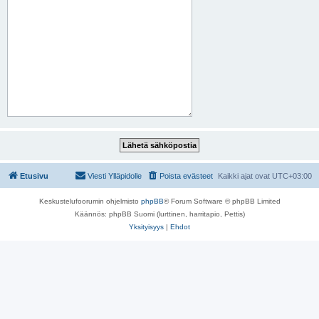
Etusivu
Viesti Ylläpidolle
Poista evästeet
Kaikki ajat ovat
UTC+03:00
Keskustelufoorumin ohjelmisto
phpBB
® Forum Software © phpBB Limited
Käännös: phpBB Suomi (lurttinen, harritapio, Pettis)
Yksityisyys
|
Ehdot