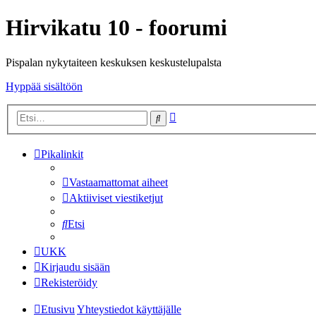
Hirvikatu 10 - foorumi
Pispalan nykytaiteen keskuksen keskustelupalsta
Hyppää sisältöön
Tarkennettu
Etsi
haku
Pikalinkit
Vastaamattomat aiheet
Aktiiviset viestiketjut
Etsi
UKK
Kirjaudu sisään
Rekisteröidy
Etusivu
Yhteystiedot käyttäjälle