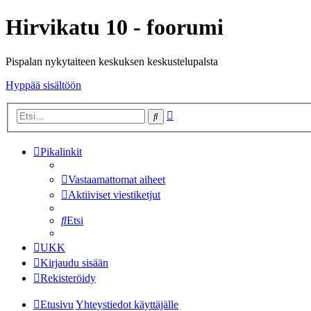
Hirvikatu 10 - foorumi
Pispalan nykytaiteen keskuksen keskustelupalsta
Hyppää sisältöön
Tarkennettu
Etsi
haku
Pikalinkit
Vastaamattomat aiheet
Aktiiviset viestiketjut
Etsi
UKK
Kirjaudu sisään
Rekisteröidy
Etusivu
Yhteystiedot käyttäjälle