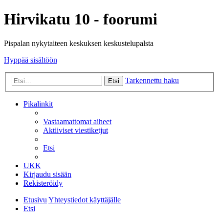
Hirvikatu 10 - foorumi
Pispalan nykytaiteen keskuksen keskustelupalsta
Hyppää sisältöön
Tarkennettu haku
Etsi
Pikalinkit
Vastaamattomat aiheet
Aktiiviset viestiketjut
Etsi
UKK
Kirjaudu sisään
Rekisteröidy
Etusivu
Yhteystiedot käyttäjälle
Etsi