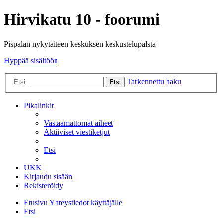
Hirvikatu 10 - foorumi
Pispalan nykytaiteen keskuksen keskustelupalsta
Hyppää sisältöön
Tarkennettu haku
Etsi
Pikalinkit
Vastaamattomat aiheet
Aktiiviset viestiketjut
Etsi
UKK
Kirjaudu sisään
Rekisteröidy
Etusivu
Yhteystiedot käyttäjälle
Etsi