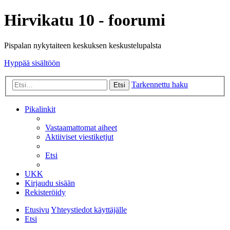
Hirvikatu 10 - foorumi
Pispalan nykytaiteen keskuksen keskustelupalsta
Hyppää sisältöön
Tarkennettu haku
Etsi
Pikalinkit
Vastaamattomat aiheet
Aktiiviset viestiketjut
Etsi
UKK
Kirjaudu sisään
Rekisteröidy
Etusivu
Yhteystiedot käyttäjälle
Etsi