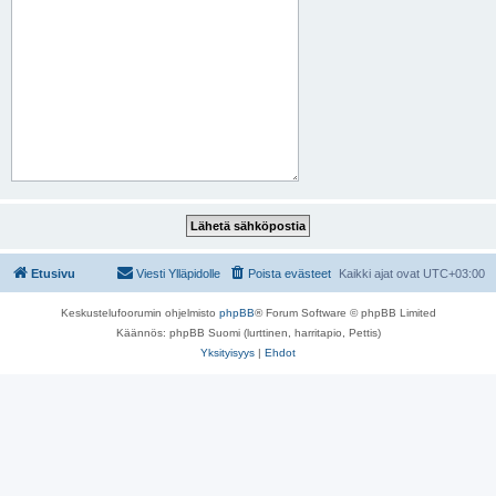
Etusivu
Viesti Ylläpidolle
Poista evästeet
Kaikki ajat ovat
UTC+03:00
Keskustelufoorumin ohjelmisto
phpBB
® Forum Software © phpBB Limited
Käännös: phpBB Suomi (lurttinen, harritapio, Pettis)
Yksityisyys
|
Ehdot