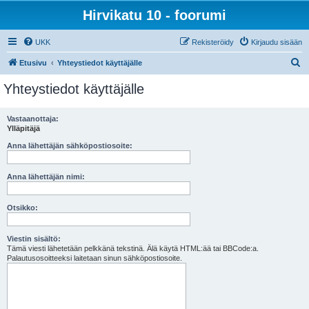
Hirvikatu 10 - foorumi
UKK
Rekisteröidy
Kirjaudu sisään
E
Etusivu
Yhteystiedot käyttäjälle
t
Yhteystiedot käyttäjälle
s
i
Vastaanottaja:
Ylläpitäjä
Anna lähettäjän sähköpostiosoite:
Anna lähettäjän nimi:
Otsikko:
Viestin sisältö:
Tämä viesti lähetetään pelkkänä tekstinä. Älä käytä HTML:ää tai BBCode:a.
Palautusosoitteeksi laitetaan sinun sähköpostiosoite.