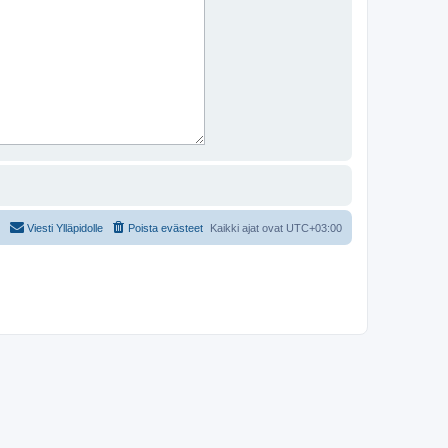
Viesti Ylläpidolle
Poista evästeet
Kaikki ajat ovat
UTC+03:00