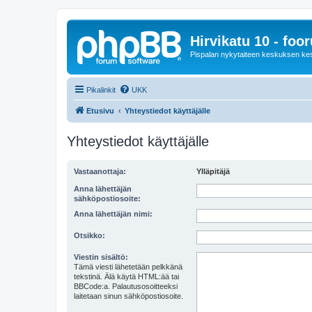
Hirvikatu 10 - foo
Pispalan nykytaiteen keskuksen ke
Pikalinkit
UKK
Etusivu
Yhteystiedot käyttäjälle
Yhteystiedot käyttäjälle
Vastaanottaja:
Ylläpitäjä
Anna lähettäjän
sähköpostiosoite:
Anna lähettäjän nimi:
Otsikko:
Viestin sisältö:
Tämä viesti lähetetään pelkkänä
tekstinä. Älä käytä HTML:ää tai
BBCode:a. Palautusosoitteeksi
laitetaan sinun sähköpostiosoite.