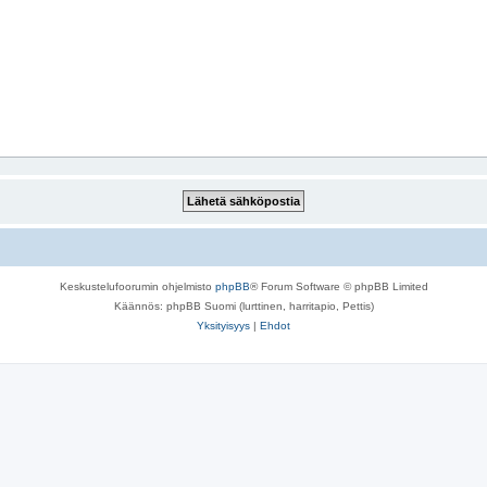
Keskustelufoorumin ohjelmisto
phpBB
® Forum Software © phpBB Limited
Käännös: phpBB Suomi (lurttinen, harritapio, Pettis)
Yksityisyys
|
Ehdot