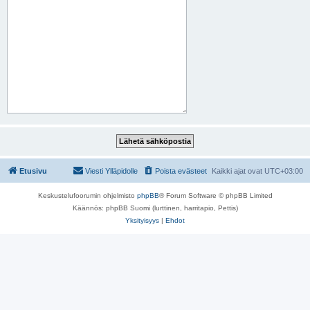
Etusivu
Viesti Ylläpidolle
Poista evästeet
Kaikki ajat ovat
UTC+03:00
Keskustelufoorumin ohjelmisto
phpBB
® Forum Software © phpBB Limited
Käännös: phpBB Suomi (lurttinen, harritapio, Pettis)
Yksityisyys
|
Ehdot