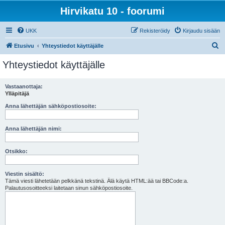
Hirvikatu 10 - foorumi
UKK
Rekisteröidy
Kirjaudu sisään
E
Etusivu
Yhteystiedot käyttäjälle
t
Yhteystiedot käyttäjälle
s
i
Vastaanottaja:
Ylläpitäjä
Anna lähettäjän sähköpostiosoite:
Anna lähettäjän nimi:
Otsikko:
Viestin sisältö:
Tämä viesti lähetetään pelkkänä tekstinä. Älä käytä HTML:ää tai BBCode:a.
Palautusosoitteeksi laitetaan sinun sähköpostiosoite.