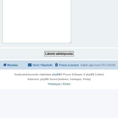
Etusivu
Viesti Ylläpidolle
Poista evästeet
Kaikki ajat ovat
UTC+03:00
Keskustelufoorumin ohjelmisto
phpBB
® Forum Software © phpBB Limited
Käännös: phpBB Suomi (lurttinen, harritapio, Pettis)
Yksityisyys
|
Ehdot