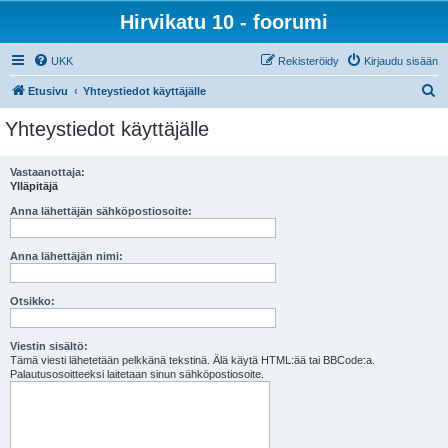
Hirvikatu 10 - foorumi
UKK
Rekisteröidy
Kirjaudu sisään
E
Etusivu
Yhteystiedot käyttäjälle
t
Yhteystiedot käyttäjälle
s
i
Vastaanottaja:
Ylläpitäjä
Anna lähettäjän sähköpostiosoite:
Anna lähettäjän nimi:
Otsikko:
Viestin sisältö:
Tämä viesti lähetetään pelkkänä tekstinä. Älä käytä HTML:ää tai BBCode:a.
Palautusosoitteeksi laitetaan sinun sähköpostiosoite.