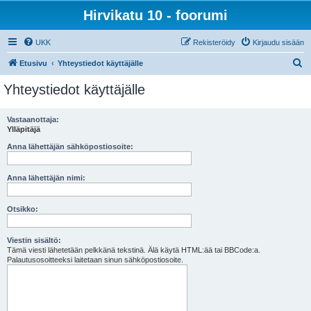
Hirvikatu 10 - foorumi
UKK
Rekisteröidy
Kirjaudu sisään
E
Etusivu
Yhteystiedot käyttäjälle
t
Yhteystiedot käyttäjälle
s
i
Vastaanottaja:
Ylläpitäjä
Anna lähettäjän sähköpostiosoite:
Anna lähettäjän nimi:
Otsikko:
Viestin sisältö:
Tämä viesti lähetetään pelkkänä tekstinä. Älä käytä HTML:ää tai BBCode:a.
Palautusosoitteeksi laitetaan sinun sähköpostiosoite.