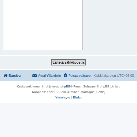
Etusivu
Viesti Ylläpidolle
Poista evästeet
Kaikki ajat ovat
UTC+03:00
Keskustelufoorumin ohjelmisto
phpBB
® Forum Software © phpBB Limited
Käännös: phpBB Suomi (lurttinen, harritapio, Pettis)
Yksityisyys
|
Ehdot