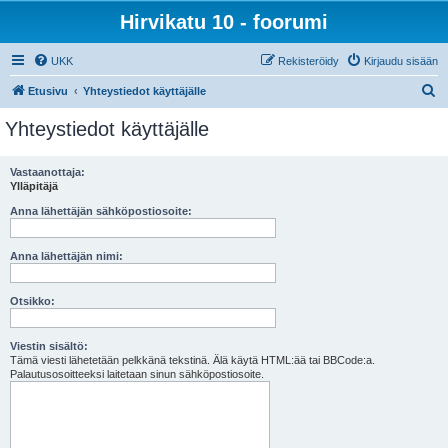
Hirvikatu 10 - foorumi
UKK
Rekisteröidy
Kirjaudu sisään
E
Etusivu
Yhteystiedot käyttäjälle
t
Yhteystiedot käyttäjälle
s
i
Vastaanottaja:
Ylläpitäjä
Anna lähettäjän sähköpostiosoite:
Anna lähettäjän nimi:
Otsikko:
Viestin sisältö:
Tämä viesti lähetetään pelkkänä tekstinä. Älä käytä HTML:ää tai BBCode:a.
Palautusosoitteeksi laitetaan sinun sähköpostiosoite.