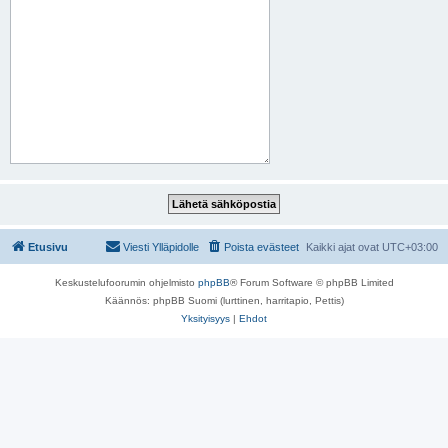
Etusivu
Viesti Ylläpidolle
Poista evästeet
Kaikki ajat ovat
UTC+03:00
Keskustelufoorumin ohjelmisto
phpBB
® Forum Software © phpBB Limited
Käännös: phpBB Suomi (lurttinen, harritapio, Pettis)
Yksityisyys
|
Ehdot