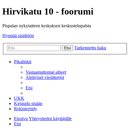
Hirvikatu 10 - foorumi
Pispalan nykytaiteen keskuksen keskustelupalsta
Hyppää sisältöön
Tarkennettu haku
Etsi
Pikalinkit
Vastaamattomat aiheet
Aktiiviset viestiketjut
Etsi
UKK
Kirjaudu sisään
Rekisteröidy
Etusivu
Yhteystiedot käyttäjälle
Etsi