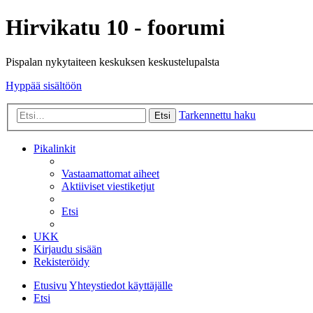
Hirvikatu 10 - foorumi
Pispalan nykytaiteen keskuksen keskustelupalsta
Hyppää sisältöön
Tarkennettu haku
Etsi
Pikalinkit
Vastaamattomat aiheet
Aktiiviset viestiketjut
Etsi
UKK
Kirjaudu sisään
Rekisteröidy
Etusivu
Yhteystiedot käyttäjälle
Etsi