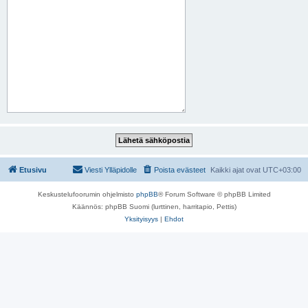
Etusivu
Viesti Ylläpidolle
Poista evästeet
Kaikki ajat ovat
UTC+03:00
Keskustelufoorumin ohjelmisto
phpBB
® Forum Software © phpBB Limited
Käännös: phpBB Suomi (lurttinen, harritapio, Pettis)
Yksityisyys
|
Ehdot