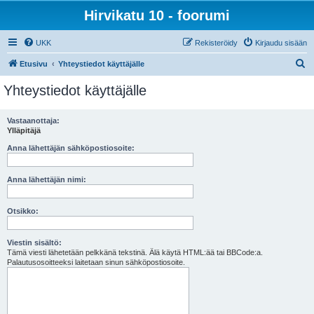
Hirvikatu 10 - foorumi
UKK
Rekisteröidy
Kirjaudu sisään
E
Etusivu
Yhteystiedot käyttäjälle
t
Yhteystiedot käyttäjälle
s
i
Vastaanottaja:
Ylläpitäjä
Anna lähettäjän sähköpostiosoite:
Anna lähettäjän nimi:
Otsikko:
Viestin sisältö:
Tämä viesti lähetetään pelkkänä tekstinä. Älä käytä HTML:ää tai BBCode:a.
Palautusosoitteeksi laitetaan sinun sähköpostiosoite.