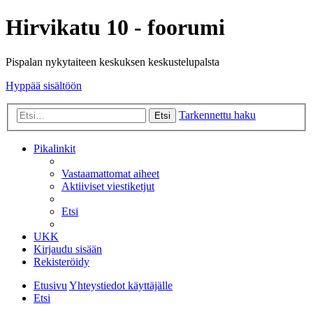
Hirvikatu 10 - foorumi
Pispalan nykytaiteen keskuksen keskustelupalsta
Hyppää sisältöön
Tarkennettu haku
Etsi
Pikalinkit
Vastaamattomat aiheet
Aktiiviset viestiketjut
Etsi
UKK
Kirjaudu sisään
Rekisteröidy
Etusivu
Yhteystiedot käyttäjälle
Etsi