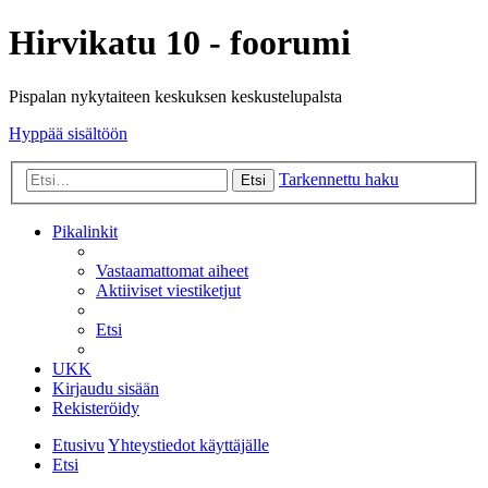
Hirvikatu 10 - foorumi
Pispalan nykytaiteen keskuksen keskustelupalsta
Hyppää sisältöön
Tarkennettu haku
Etsi
Pikalinkit
Vastaamattomat aiheet
Aktiiviset viestiketjut
Etsi
UKK
Kirjaudu sisään
Rekisteröidy
Etusivu
Yhteystiedot käyttäjälle
Etsi