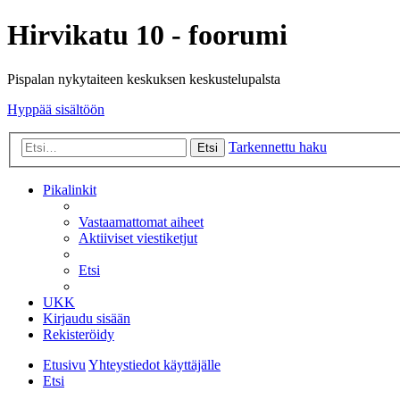
Hirvikatu 10 - foorumi
Pispalan nykytaiteen keskuksen keskustelupalsta
Hyppää sisältöön
Tarkennettu haku
Etsi
Pikalinkit
Vastaamattomat aiheet
Aktiiviset viestiketjut
Etsi
UKK
Kirjaudu sisään
Rekisteröidy
Etusivu
Yhteystiedot käyttäjälle
Etsi