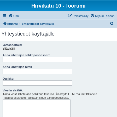
Hirvikatu 10 - foorumi
UKK
Rekisteröidy
Kirjaudu sisään
E
Etusivu
Yhteystiedot käyttäjälle
t
Yhteystiedot käyttäjälle
s
i
Vastaanottaja:
Ylläpitäjä
Anna lähettäjän sähköpostiosoite:
Anna lähettäjän nimi:
Otsikko:
Viestin sisältö:
Tämä viesti lähetetään pelkkänä tekstinä. Älä käytä HTML:ää tai BBCode:a.
Palautusosoitteeksi laitetaan sinun sähköpostiosoite.