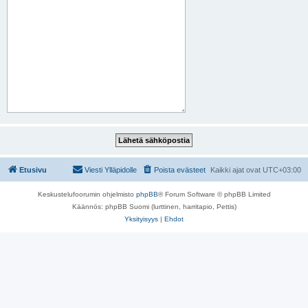
Etusivu
Viesti Ylläpidolle
Poista evästeet
Kaikki ajat ovat
UTC+03:00
Keskustelufoorumin ohjelmisto
phpBB
® Forum Software © phpBB Limited
Käännös: phpBB Suomi (lurttinen, harritapio, Pettis)
Yksityisyys
|
Ehdot