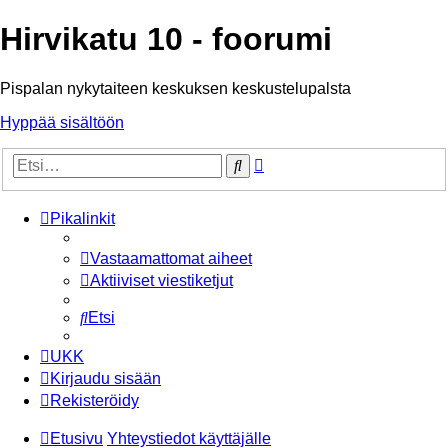
Hirvikatu 10 - foorumi
Pispalan nykytaiteen keskuksen keskustelupalsta
Hyppää sisältöön
Tarkennettu
Etsi
haku
Pikalinkit
Vastaamattomat aiheet
Aktiiviset viestiketjut
Etsi
UKK
Kirjaudu sisään
Rekisteröidy
Etusivu
Yhteystiedot käyttäjälle