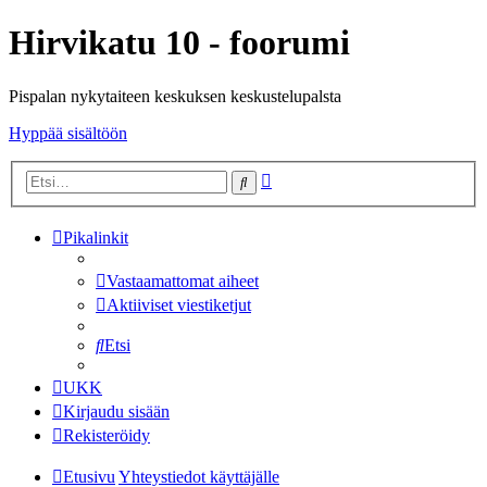
Hirvikatu 10 - foorumi
Pispalan nykytaiteen keskuksen keskustelupalsta
Hyppää sisältöön
Tarkennettu
Etsi
haku
Pikalinkit
Vastaamattomat aiheet
Aktiiviset viestiketjut
Etsi
UKK
Kirjaudu sisään
Rekisteröidy
Etusivu
Yhteystiedot käyttäjälle