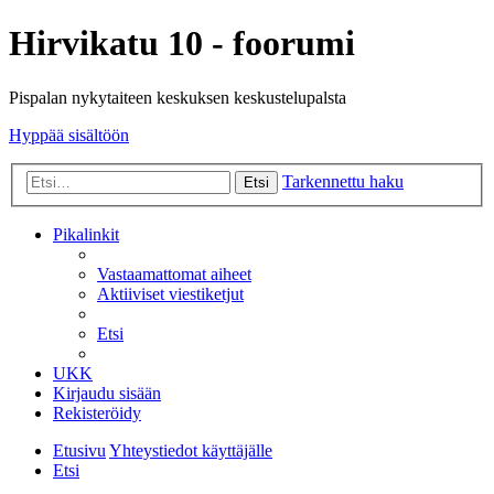
Hirvikatu 10 - foorumi
Pispalan nykytaiteen keskuksen keskustelupalsta
Hyppää sisältöön
Tarkennettu haku
Etsi
Pikalinkit
Vastaamattomat aiheet
Aktiiviset viestiketjut
Etsi
UKK
Kirjaudu sisään
Rekisteröidy
Etusivu
Yhteystiedot käyttäjälle
Etsi