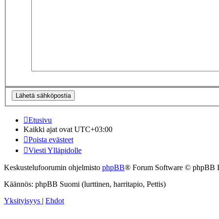
Etusivu
Kaikki ajat ovat
UTC+03:00
Poista evästeet
Viesti Ylläpidolle
Keskustelufoorumin ohjelmisto
phpBB
® Forum Software © phpBB 
Käännös: phpBB Suomi (lurttinen, harritapio, Pettis)
Yksityisyys
|
Ehdot