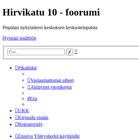
Hirvikatu 10 - foorumi
Pispalan nykytaiteen keskuksen keskustelupalsta
Hyppää sisältöön
Tarkennettu
Etsi
haku
Pikalinkit
Vastaamattomat aiheet
Aktiiviset viestiketjut
Etsi
UKK
Kirjaudu sisään
Rekisteröidy
Etusivu
Yhteystiedot käyttäjälle