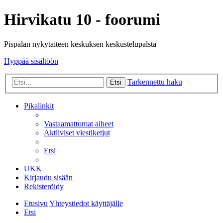
Hirvikatu 10 - foorumi
Pispalan nykytaiteen keskuksen keskustelupalsta
Hyppää sisältöön
Tarkennettu haku
Etsi
Pikalinkit
Vastaamattomat aiheet
Aktiiviset viestiketjut
Etsi
UKK
Kirjaudu sisään
Rekisteröidy
Etusivu
Yhteystiedot käyttäjälle
Etsi