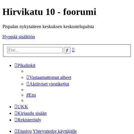
Hirvikatu 10 - foorumi
Pispalan nykytaiteen keskuksen keskustelupalsta
Hyppää sisältöön
Tarkennettu
Etsi
haku
Pikalinkit
Vastaamattomat aiheet
Aktiiviset viestiketjut
Etsi
UKK
Kirjaudu sisään
Rekisteröidy
Etusivu
Yhteystiedot käyttäjälle