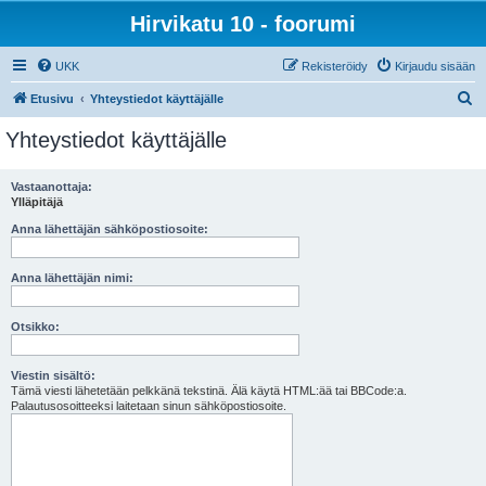
Hirvikatu 10 - foorumi
UKK
Rekisteröidy
Kirjaudu sisään
E
Etusivu
Yhteystiedot käyttäjälle
t
Yhteystiedot käyttäjälle
s
i
Vastaanottaja:
Ylläpitäjä
Anna lähettäjän sähköpostiosoite:
Anna lähettäjän nimi:
Otsikko:
Viestin sisältö:
Tämä viesti lähetetään pelkkänä tekstinä. Älä käytä HTML:ää tai BBCode:a.
Palautusosoitteeksi laitetaan sinun sähköpostiosoite.