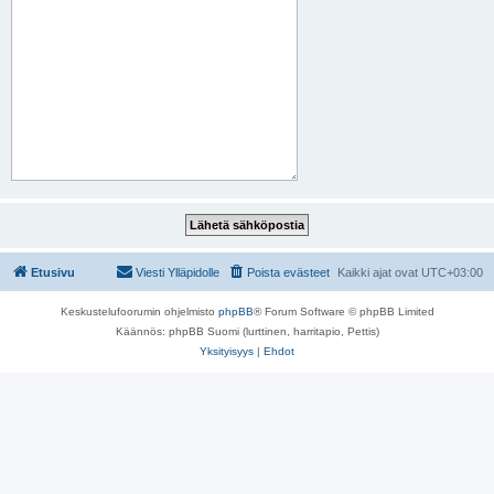
Etusivu
Viesti Ylläpidolle
Poista evästeet
Kaikki ajat ovat
UTC+03:00
Keskustelufoorumin ohjelmisto
phpBB
® Forum Software © phpBB Limited
Käännös: phpBB Suomi (lurttinen, harritapio, Pettis)
Yksityisyys
|
Ehdot