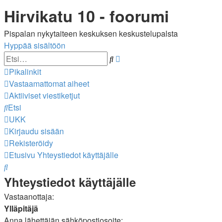
Hirvikatu 10 - foorumi
Pispalan nykytaiteen keskuksen keskustelupalsta
Hyppää sisältöön
Tarkennettu
Etsi
haku
Pikalinkit
Vastaamattomat aiheet
Aktiiviset viestiketjut
Etsi
UKK
Kirjaudu sisään
Rekisteröidy
Etusivu
Yhteystiedot käyttäjälle
Etsi
Yhteystiedot käyttäjälle
Vastaanottaja:
Ylläpitäjä
Anna lähettäjän sähköpostiosoite: