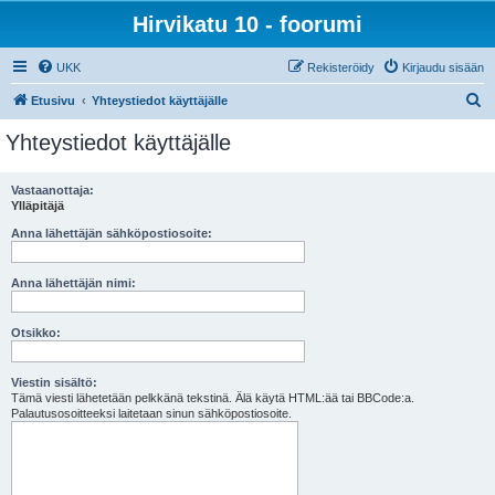
Hirvikatu 10 - foorumi
UKK
Rekisteröidy
Kirjaudu sisään
E
Etusivu
Yhteystiedot käyttäjälle
t
Yhteystiedot käyttäjälle
s
i
Vastaanottaja:
Ylläpitäjä
Anna lähettäjän sähköpostiosoite:
Anna lähettäjän nimi:
Otsikko:
Viestin sisältö:
Tämä viesti lähetetään pelkkänä tekstinä. Älä käytä HTML:ää tai BBCode:a.
Palautusosoitteeksi laitetaan sinun sähköpostiosoite.