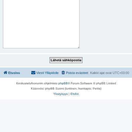
Etusivu
Viesti Ylläpidolle
Poista evästeet
Kaikki ajat ovat
UTC+03:00
Keskustelufoorumin ohjelmisto
phpBB
® Forum Software © phpBB Limited
Käännös: phpBB Suomi (lurttinen, harritapio, Pettis)
Yksityisyys
|
Ehdot