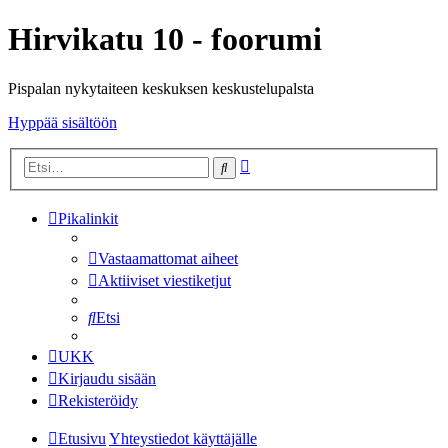
Hirvikatu 10 - foorumi
Pispalan nykytaiteen keskuksen keskustelupalsta
Hyppää sisältöön
Tarkennettu
Etsi
haku
Pikalinkit
Vastaamattomat aiheet
Aktiiviset viestiketjut
Etsi
UKK
Kirjaudu sisään
Rekisteröidy
Etusivu
Yhteystiedot käyttäjälle