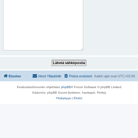
Etusivu
Viesti Ylläpidolle
Poista evästeet
Kaikki ajat ovat
UTC+03:00
Keskustelufoorumin ohjelmisto
phpBB
® Forum Software © phpBB Limited
Käännös: phpBB Suomi (lurttinen, harritapio, Pettis)
Yksityisyys
|
Ehdot