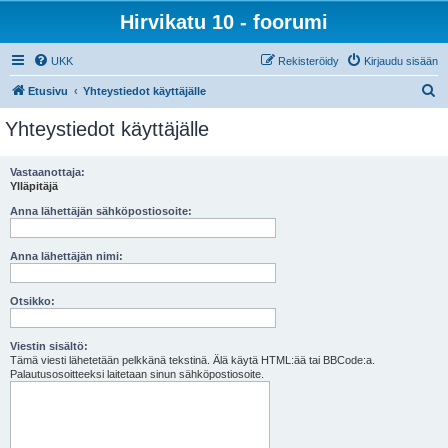
Hirvikatu 10 - foorumi
UKK
Rekisteröidy
Kirjaudu sisään
E
Etusivu
Yhteystiedot käyttäjälle
t
Yhteystiedot käyttäjälle
s
i
Vastaanottaja:
Ylläpitäjä
Anna lähettäjän sähköpostiosoite:
Anna lähettäjän nimi:
Otsikko:
Viestin sisältö:
Tämä viesti lähetetään pelkkänä tekstinä. Älä käytä HTML:ää tai BBCode:a.
Palautusosoitteeksi laitetaan sinun sähköpostiosoite.