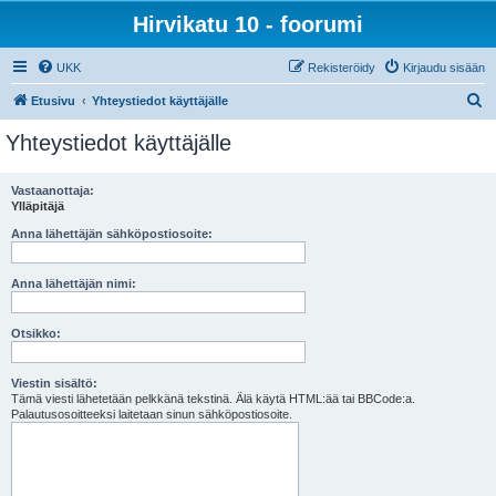
Hirvikatu 10 - foorumi
UKK
Rekisteröidy
Kirjaudu sisään
E
Etusivu
Yhteystiedot käyttäjälle
t
Yhteystiedot käyttäjälle
s
i
Vastaanottaja:
Ylläpitäjä
Anna lähettäjän sähköpostiosoite:
Anna lähettäjän nimi:
Otsikko:
Viestin sisältö:
Tämä viesti lähetetään pelkkänä tekstinä. Älä käytä HTML:ää tai BBCode:a.
Palautusosoitteeksi laitetaan sinun sähköpostiosoite.