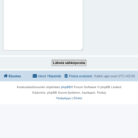
Etusivu
Viesti Ylläpidolle
Poista evästeet
Kaikki ajat ovat
UTC+03:00
Keskustelufoorumin ohjelmisto
phpBB
® Forum Software © phpBB Limited
Käännös: phpBB Suomi (lurttinen, harritapio, Pettis)
Yksityisyys
|
Ehdot