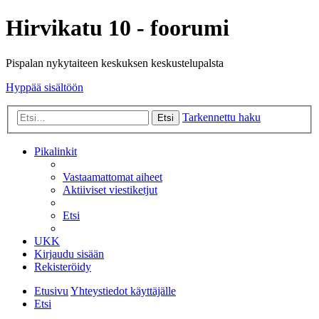
Hirvikatu 10 - foorumi
Pispalan nykytaiteen keskuksen keskustelupalsta
Hyppää sisältöön
Tarkennettu haku
Etsi
Pikalinkit
Vastaamattomat aiheet
Aktiiviset viestiketjut
Etsi
UKK
Kirjaudu sisään
Rekisteröidy
Etusivu
Yhteystiedot käyttäjälle
Etsi