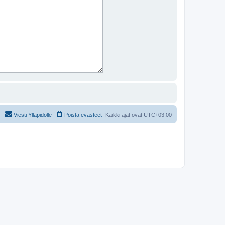
Viesti Ylläpidolle
Poista evästeet
Kaikki ajat ovat
UTC+03:00