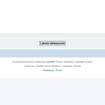
Keskustelufoorumin ohjelmisto
phpBB
® Forum Software © phpBB Limited
Käännös: phpBB Suomi (lurttinen, harritapio, Pettis)
Yksityisyys
|
Ehdot