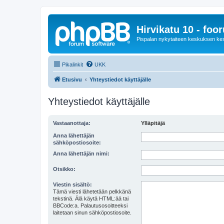
Hirvikatu 10 - foo
Pispalan nykytaiteen keskuksen ke
Pikalinkit
UKK
Etusivu
Yhteystiedot käyttäjälle
Yhteystiedot käyttäjälle
Vastaanottaja:
Ylläpitäjä
Anna lähettäjän
sähköpostiosoite:
Anna lähettäjän nimi:
Otsikko:
Viestin sisältö:
Tämä viesti lähetetään pelkkänä
tekstinä. Älä käytä HTML:ää tai
BBCode:a. Palautusosoitteeksi
laitetaan sinun sähköpostiosoite.