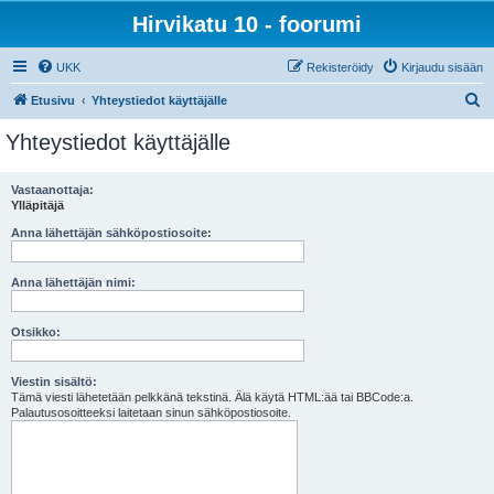
Hirvikatu 10 - foorumi
UKK
Rekisteröidy
Kirjaudu sisään
E
Etusivu
Yhteystiedot käyttäjälle
t
Yhteystiedot käyttäjälle
s
i
Vastaanottaja:
Ylläpitäjä
Anna lähettäjän sähköpostiosoite:
Anna lähettäjän nimi:
Otsikko:
Viestin sisältö:
Tämä viesti lähetetään pelkkänä tekstinä. Älä käytä HTML:ää tai BBCode:a.
Palautusosoitteeksi laitetaan sinun sähköpostiosoite.