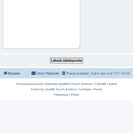
Etusivu
Viesti Ylläpidolle
Poista evästeet
Kaikki ajat ovat
UTC+03:00
Keskustelufoorumin ohjelmisto
phpBB
® Forum Software © phpBB Limited
Käännös: phpBB Suomi (lurttinen, harritapio, Pettis)
Yksityisyys
|
Ehdot