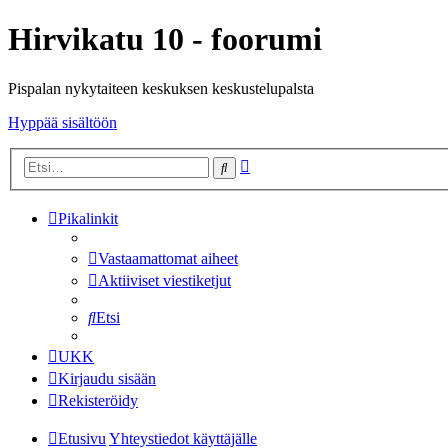
Hirvikatu 10 - foorumi
Pispalan nykytaiteen keskuksen keskustelupalsta
Hyppää sisältöön
Tarkennettu
Etsi
haku
Pikalinkit
Vastaamattomat aiheet
Aktiiviset viestiketjut
Etsi
UKK
Kirjaudu sisään
Rekisteröidy
Etusivu
Yhteystiedot käyttäjälle