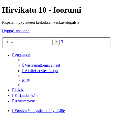
Hirvikatu 10 - foorumi
Pispalan nykytaiteen keskuksen keskustelupalsta
Hyppää sisältöön
Tarkennettu
Etsi
haku
Pikalinkit
Vastaamattomat aiheet
Aktiiviset viestiketjut
Etsi
UKK
Kirjaudu sisään
Rekisteröidy
Etusivu
Yhteystiedot käyttäjälle