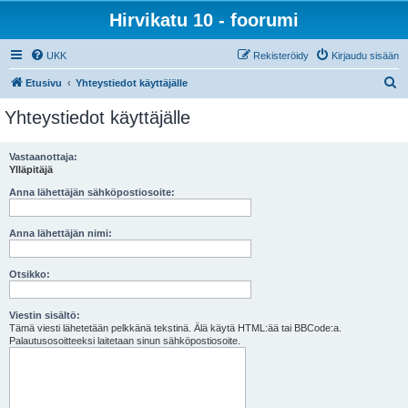
Hirvikatu 10 - foorumi
UKK
Rekisteröidy
Kirjaudu sisään
E
Etusivu
Yhteystiedot käyttäjälle
t
Yhteystiedot käyttäjälle
s
i
Vastaanottaja:
Ylläpitäjä
Anna lähettäjän sähköpostiosoite:
Anna lähettäjän nimi:
Otsikko:
Viestin sisältö:
Tämä viesti lähetetään pelkkänä tekstinä. Älä käytä HTML:ää tai BBCode:a.
Palautusosoitteeksi laitetaan sinun sähköpostiosoite.