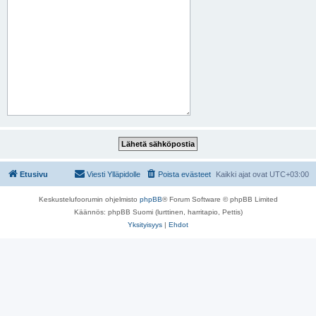
Etusivu
Viesti Ylläpidolle
Poista evästeet
Kaikki ajat ovat
UTC+03:00
Keskustelufoorumin ohjelmisto
phpBB
® Forum Software © phpBB Limited
Käännös: phpBB Suomi (lurttinen, harritapio, Pettis)
Yksityisyys
|
Ehdot