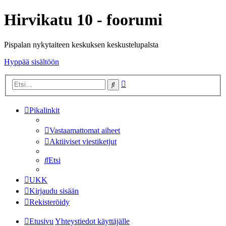
Hirvikatu 10 - foorumi
Pispalan nykytaiteen keskuksen keskustelupalsta
Hyppää sisältöön
Tarkennettu
Etsi
haku
Pikalinkit
Vastaamattomat aiheet
Aktiiviset viestiketjut
Etsi
UKK
Kirjaudu sisään
Rekisteröidy
Etusivu
Yhteystiedot käyttäjälle