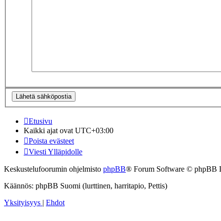
Etusivu
Kaikki ajat ovat
UTC+03:00
Poista evästeet
Viesti Ylläpidolle
Keskustelufoorumin ohjelmisto
phpBB
® Forum Software © phpBB 
Käännös: phpBB Suomi (lurttinen, harritapio, Pettis)
Yksityisyys
|
Ehdot