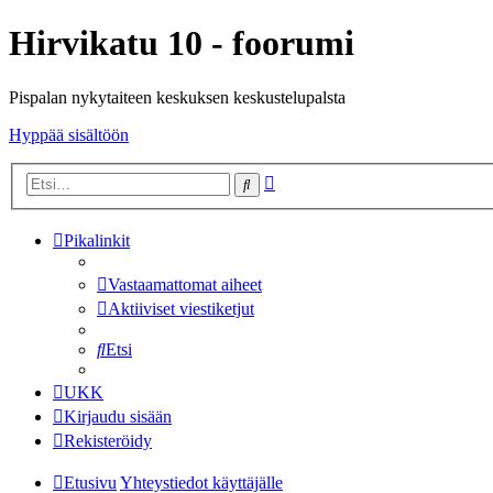
Hirvikatu 10 - foorumi
Pispalan nykytaiteen keskuksen keskustelupalsta
Hyppää sisältöön
Tarkennettu
Etsi
haku
Pikalinkit
Vastaamattomat aiheet
Aktiiviset viestiketjut
Etsi
UKK
Kirjaudu sisään
Rekisteröidy
Etusivu
Yhteystiedot käyttäjälle