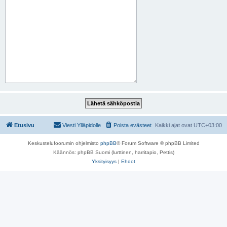
Etusivu
Viesti Ylläpidolle
Poista evästeet
Kaikki ajat ovat
UTC+03:00
Keskustelufoorumin ohjelmisto
phpBB
® Forum Software © phpBB Limited
Käännös: phpBB Suomi (lurttinen, harritapio, Pettis)
Yksityisyys
|
Ehdot