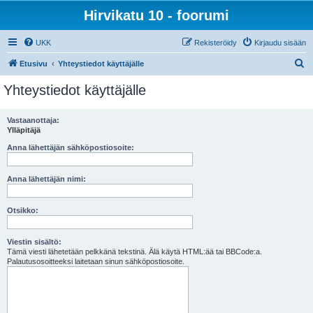
Hirvikatu 10 - foorumi
UKK
Rekisteröidy
Kirjaudu sisään
E
Etusivu
Yhteystiedot käyttäjälle
t
Yhteystiedot käyttäjälle
s
i
Vastaanottaja:
Ylläpitäjä
Anna lähettäjän sähköpostiosoite:
Anna lähettäjän nimi:
Otsikko:
Viestin sisältö:
Tämä viesti lähetetään pelkkänä tekstinä. Älä käytä HTML:ää tai BBCode:a.
Palautusosoitteeksi laitetaan sinun sähköpostiosoite.