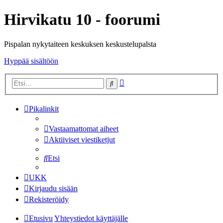
Hirvikatu 10 - foorumi
Pispalan nykytaiteen keskuksen keskustelupalsta
Hyppää sisältöön
Tarkennettu
Etsi
haku
Pikalinkit
Vastaamattomat aiheet
Aktiiviset viestiketjut
Etsi
UKK
Kirjaudu sisään
Rekisteröidy
Etusivu
Yhteystiedot käyttäjälle