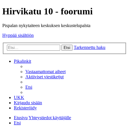
Hirvikatu 10 - foorumi
Pispalan nykytaiteen keskuksen keskustelupalsta
Hyppää sisältöön
Tarkennettu haku
Etsi
Pikalinkit
Vastaamattomat aiheet
Aktiiviset viestiketjut
Etsi
UKK
Kirjaudu sisään
Rekisteröidy
Etusivu
Yhteystiedot käyttäjälle
Etsi