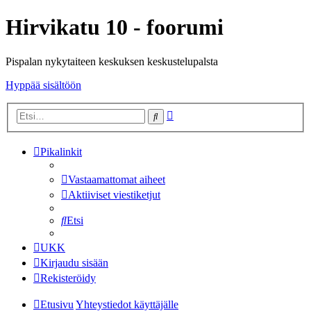
Hirvikatu 10 - foorumi
Pispalan nykytaiteen keskuksen keskustelupalsta
Hyppää sisältöön
Tarkennettu
Etsi
haku
Pikalinkit
Vastaamattomat aiheet
Aktiiviset viestiketjut
Etsi
UKK
Kirjaudu sisään
Rekisteröidy
Etusivu
Yhteystiedot käyttäjälle