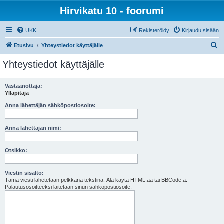
Hirvikatu 10 - foorumi
UKK
Rekisteröidy
Kirjaudu sisään
E
Etusivu
Yhteystiedot käyttäjälle
t
Yhteystiedot käyttäjälle
s
i
Vastaanottaja:
Ylläpitäjä
Anna lähettäjän sähköpostiosoite:
Anna lähettäjän nimi:
Otsikko:
Viestin sisältö:
Tämä viesti lähetetään pelkkänä tekstinä. Älä käytä HTML:ää tai BBCode:a.
Palautusosoitteeksi laitetaan sinun sähköpostiosoite.