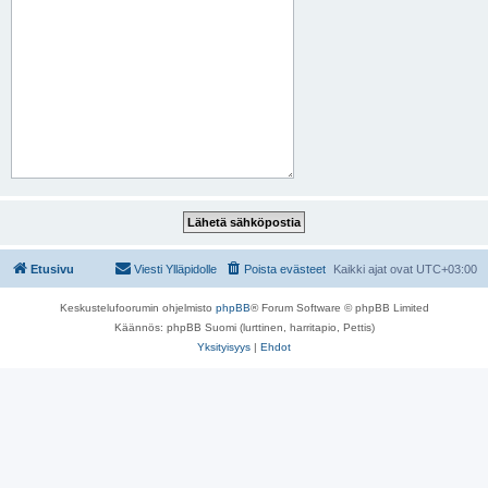
Etusivu
Viesti Ylläpidolle
Poista evästeet
Kaikki ajat ovat
UTC+03:00
Keskustelufoorumin ohjelmisto
phpBB
® Forum Software © phpBB Limited
Käännös: phpBB Suomi (lurttinen, harritapio, Pettis)
Yksityisyys
|
Ehdot