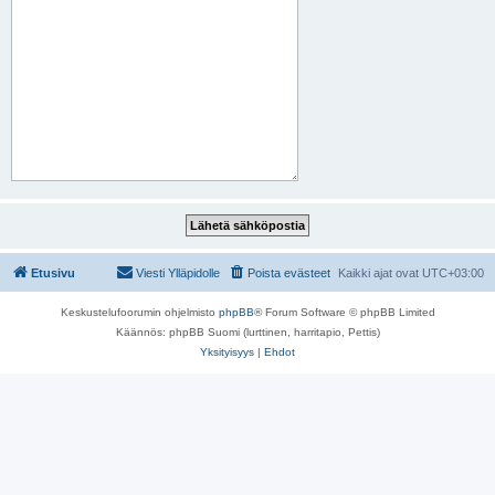
Etusivu
Viesti Ylläpidolle
Poista evästeet
Kaikki ajat ovat
UTC+03:00
Keskustelufoorumin ohjelmisto
phpBB
® Forum Software © phpBB Limited
Käännös: phpBB Suomi (lurttinen, harritapio, Pettis)
Yksityisyys
|
Ehdot