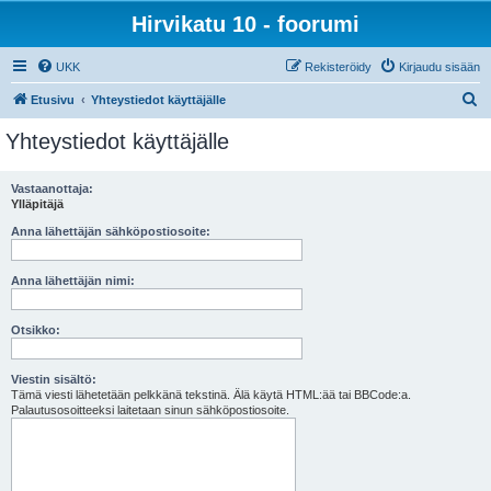
Hirvikatu 10 - foorumi
UKK
Rekisteröidy
Kirjaudu sisään
E
Etusivu
Yhteystiedot käyttäjälle
t
Yhteystiedot käyttäjälle
s
i
Vastaanottaja:
Ylläpitäjä
Anna lähettäjän sähköpostiosoite:
Anna lähettäjän nimi:
Otsikko:
Viestin sisältö:
Tämä viesti lähetetään pelkkänä tekstinä. Älä käytä HTML:ää tai BBCode:a.
Palautusosoitteeksi laitetaan sinun sähköpostiosoite.