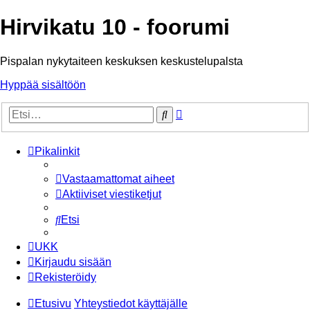
Hirvikatu 10 - foorumi
Pispalan nykytaiteen keskuksen keskustelupalsta
Hyppää sisältöön
Tarkennettu
Etsi
haku
Pikalinkit
Vastaamattomat aiheet
Aktiiviset viestiketjut
Etsi
UKK
Kirjaudu sisään
Rekisteröidy
Etusivu
Yhteystiedot käyttäjälle