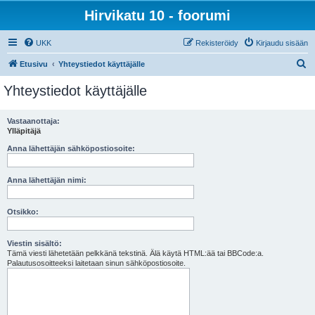
Hirvikatu 10 - foorumi
UKK
Rekisteröidy
Kirjaudu sisään
E
Etusivu
Yhteystiedot käyttäjälle
t
Yhteystiedot käyttäjälle
s
i
Vastaanottaja:
Ylläpitäjä
Anna lähettäjän sähköpostiosoite:
Anna lähettäjän nimi:
Otsikko:
Viestin sisältö:
Tämä viesti lähetetään pelkkänä tekstinä. Älä käytä HTML:ää tai BBCode:a.
Palautusosoitteeksi laitetaan sinun sähköpostiosoite.