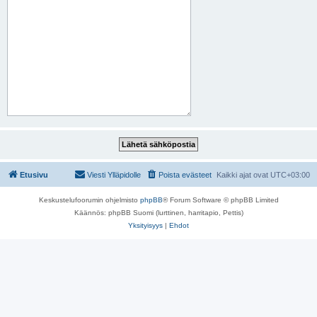
Etusivu
Viesti Ylläpidolle
Poista evästeet
Kaikki ajat ovat
UTC+03:00
Keskustelufoorumin ohjelmisto
phpBB
® Forum Software © phpBB Limited
Käännös: phpBB Suomi (lurttinen, harritapio, Pettis)
Yksityisyys
|
Ehdot