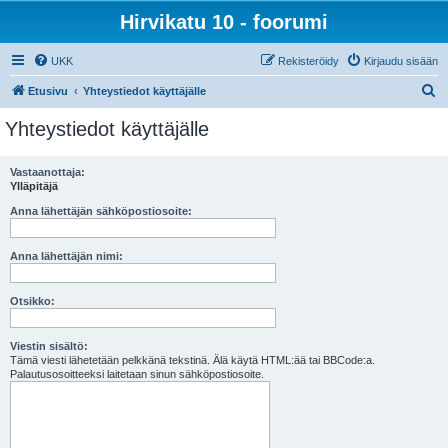
Hirvikatu 10 - foorumi
UKK
Rekisteröidy
Kirjaudu sisään
E
Etusivu
Yhteystiedot käyttäjälle
t
Yhteystiedot käyttäjälle
s
i
Vastaanottaja:
Ylläpitäjä
Anna lähettäjän sähköpostiosoite:
Anna lähettäjän nimi:
Otsikko:
Viestin sisältö:
Tämä viesti lähetetään pelkkänä tekstinä. Älä käytä HTML:ää tai BBCode:a.
Palautusosoitteeksi laitetaan sinun sähköpostiosoite.