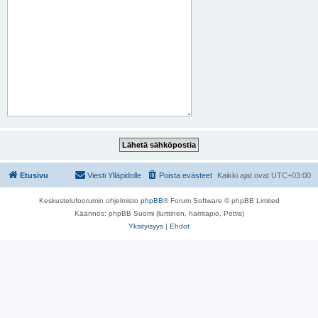
Etusivu
Viesti Ylläpidolle
Poista evästeet
Kaikki ajat ovat
UTC+03:00
Keskustelufoorumin ohjelmisto
phpBB
® Forum Software © phpBB Limited
Käännös: phpBB Suomi (lurttinen, harritapio, Pettis)
Yksityisyys
|
Ehdot