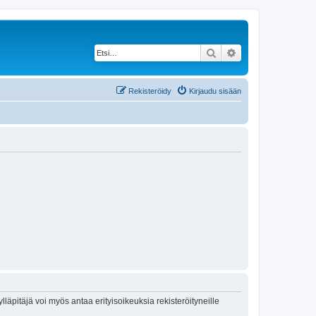
Etsi
Tarkennettu haku
Rekisteröidy
Kirjaudu sisään
lläpitäjä voi myös antaa erityisoikeuksia rekisteröityneille