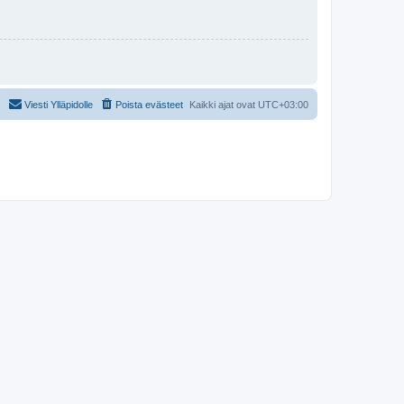
Viesti Ylläpidolle
Poista evästeet
Kaikki ajat ovat
UTC+03:00