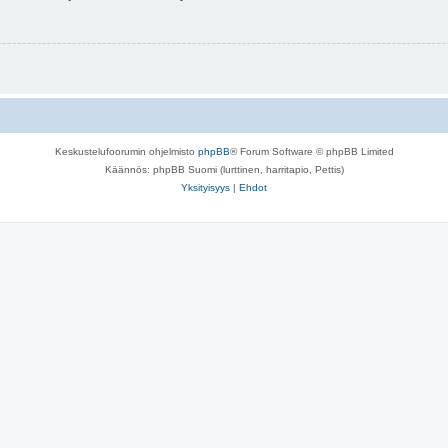
Keskustelufoorumin ohjelmisto
phpBB
® Forum Software © phpBB Limited
Käännös: phpBB Suomi (lurttinen, harritapio, Pettis)
Yksityisyys
|
Ehdot