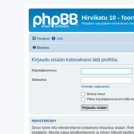
Hirvikatu 10 - foo
Pispalan nykytaiteen keskuksen ke
Pikalinkit
UKK
Etusivu
Kirjaudu sisään katsoaksesi tätä profiilia.
Käyttäjätunnus:
Salasana:
Unohdin salasanani
Muista minut
Piilota käyttäjätunnukseni tällä k
REKISTERÖIDY
Sinun tulee olla rekisteröitynyt voidaksesi kirjautua sisään. Rek
käyttäjille. Muista lukea käyttöehtomme ja siihen liittyvät käy