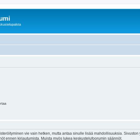
rumi
skustelupalsta
ertaa
isteröityminen vie vain hetken, mutta antaa sinulle lisää mahdollisuuksia. Sivuston y
tännöt ennen kirjautumista. Muista myös lukea keskustelufoorumin säännöt.